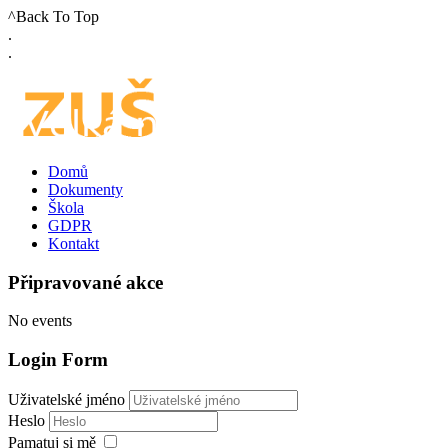
^Back To Top
.
.
Domů
Dokumenty
Škola
GDPR
Kontakt
Připravované akce
No events
Login Form
Uživatelské jméno
Heslo
Pamatuj si mě