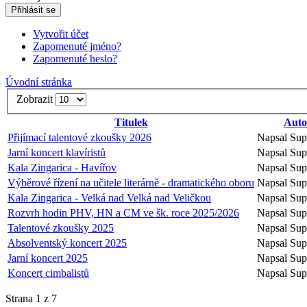
Přihlásit se
Vytvořit účet
Zapomenuté jméno?
Zapomenuté heslo?
Úvodní stránka
Zobrazit
Titulek
Auto
Přijímací talentové zkoušky 2026
Napsal Sup
Jarní koncert klavíristů
Napsal Sup
Kala Zingarica - Havířov
Napsal Sup
Výběrové řízení na učitele literárně - dramatického oboru
Napsal Sup
Kala Zingarica - Velká nad Velká nad Veličkou
Napsal Sup
Rozvrh hodin PHV, HN a CM ve šk. roce 2025/2026
Napsal Sup
Talentové zkoušky 2025
Napsal Sup
Absolventský koncert 2025
Napsal Sup
Jarní koncert 2025
Napsal Sup
Koncert cimbalistů
Napsal Sup
Strana 1 z 7