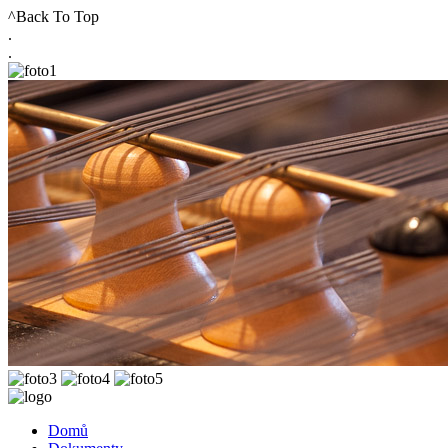
^Back To Top
.
.
Domů